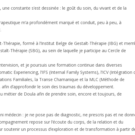
 une constante s’est dessinée : le goût du soin, du vivant et de la
rapeutique m’a profondément marqué et conduit, peu à peu, à
.
alt-Thérapie, formé à l’Institut Belge de Gestalt-Thérapie (IBG) et mem
talt-Thérapie (SBG), au sein de laquelle je participe au Cercle de
intervision, et je poursuis une formation continue dans diverses
matic Experiencing, l’IFS (Internal Family Systems), l’ICV (Intégration 
llations Familiales, la Transe Chamanique et la MLC (Méthode de
, afin d’approfondir le soin des traumas du développement.
 métier de Doula afin de prendre soin, encore et toujours, de
 ni médecin : je ne pose pas de diagnostic, ne prescris pas et ne donn
ompagnement repose sur l’écoute du corps, de la relation et du
 soutenir un processus d’exploration et de transformation à partir d