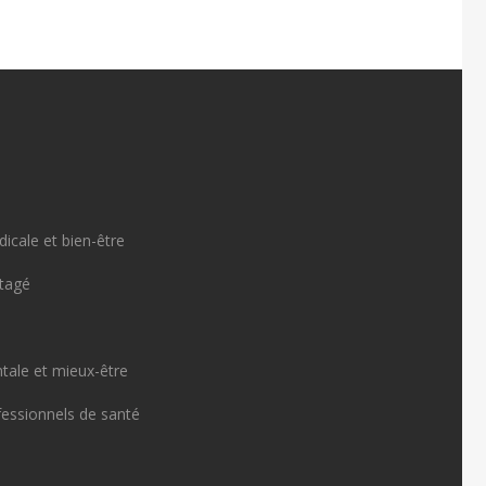
icale et bien-être
rtagé
tale et mieux-être
fessionnels de santé