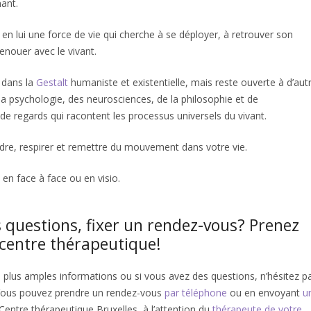
nant.
 en lui une force de vie qui cherche à se déployer, à retrouver son
nouer avec le vivant.
 dans la
Gestalt
humaniste et existentielle, mais reste ouverte à d’aut
 la psychologie, des neurosciences, de la philosophie et de
de regards qui racontent les processus universels du vivant.
e, respirer et remettre du mouvement dans votre vie.
en face à face ou en visio.
 questions, fixer un rendez-vous? Prenez
 centre thérapeutique!
e plus amples informations ou si vous avez des questions, n’hésitez p
 Vous pouvez prendre un rendez-vous
par téléphone
ou en envoyant
u
Centre thérapeutique Bruxelles, à l’attention du
thérapeute de votre