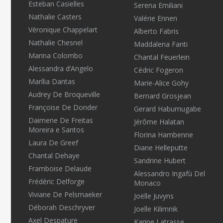
Esteban Casielles
Serena Emiliani
Nathalie Casters
Valérie Ennen
Véronique Chappelart
Alberto Fabris
Nathalie Chesnel
Maddalena Fanti
Marina Colombo
Chantal Feuerlein
Alessandra d’Angelo
Cédric Fogeron
Marília Dantas
Marie-Alice Gohy
Audrey De Broqueville
Bernard Grosjean
Françoise De Donder
Gerard Habumugabe
Daimene De Freitas
Jérôme Halatan
Moreira e Santos
Florina Hambenne
Laura De Greef
Diane Helleputte
Chantal Dehaye
Sandrine Hubert
Framboise Delaude
Alessandro Ingafù Del
Frédéric Delforge
Monaco
Viviane De Pelsmaeker
Joëlle Juvyns
Déborah Deschryver
Joelle Kilimnik
Axel Despature
Karine Latrasse