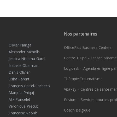
Nos partenaires
Olivier Nanga
OfficePlus Business Centers
Alexander Nicholls
Centre Tulipe – Espace paraméd
Jessica Nikiema-Garel
Isabelle Oberman
Logidesk – Agenda en ligne pa
Denis Olivier
Thérapie Traumatisme
Usha Parent
François Pertel-Pacheco
VitaPsy – Centres de santé men
Manjola Pniqaj
Alix Poncelet
Privium – Services pour les pro
Véronique Precub
Coach Belgique
Françoise Raoult