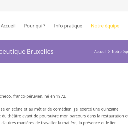
Accueil
Pour qui ?
Info pratique
Notre équipe
apeutique Bruxelles
Accueil
Notre éq
ach Schaerbeek
acheco, franco-péruvien, né en 1972.
ise en scène et au métier de comédien, j’ai exercé une quinzaine
 du théâtre avant de poursuivre mon parcours dans la restauration et
’autres manières de travailler la matière, la présence et le lien.