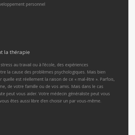
veloppement personnel
t la thérapie
e stress au travail ou à l’école, des expériences
tre la cause des problèmes psychologiques. Mais bien
r quelle est réellement la raison de ce « mal-être ». Parfois,
me, de votre famille ou de vos amis. Mais dans le cas
ute peut vous aider. Votre médecin généraliste peut vous
vous êtes aussi libre d’en choisir un par vous-même.