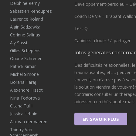
Delphine Remy
Developpement-perso.eu – Dé
Sébastien Renouprez
Coach De Vie – Brabant Wallon
Laurence Roland
Alain Sadzawka
Test Qi
Corinne Salinas
Cabinets à louer / à partager
Aly Sassi
Gilles Schepens
Infos générales concernan
Oriane Schreuer
Des difficultés relationnelles, l
Patrick Simar
traumatisantes, etc… peuvent ê
Michel Simone
souvent, on n’arrive pas à savoi
Borana Taraj
la solution viendra de vous-mê
Alexandre Tissot
contraire; consulter un thérape
Nina Todorova
adresser à un thérapeute mais 
Citana Tullii
Jessica Urbain
EN SAVOIR PLUS
Alix van der Vaeren
Thierry Van
Schuylenbergh