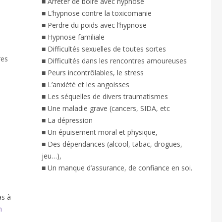
■ Arrêter de boire avec hypnose
■ L’hypnose contre la toxicomanie
■ Perdre du poids avec l’hypnose
■ Hypnose familiale
■ Difficultés sexuelles de toutes sortes
res
■ Difficultés dans les rencontres amoureuses
■ Peurs incontrôlables, le stress
■ L’anxiété et les angoisses
■ Les séquelles de divers traumatismes
■ Une maladie grave (cancers, SIDA, etc
■ La dépression
■ Un épuisement moral et physique,
■ Des dépendances (alcool, tabac, drogues,
jeu…),
■ Un manque d’assurance, de confiance en soi.
as à
n