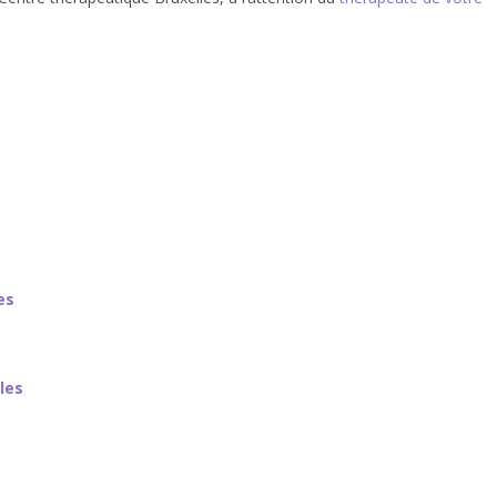
-Pacheco
es
les