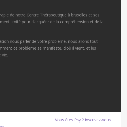
érapie de notre Centre Thérapeutique à bruxelles et ses
vement limité pour d’acquérir de la compréhension et de la
tion nous parler de votre problème, nous allons tout
ent ce problème se manifeste, d’où il vient, et les
 vie.
Vous êtes Psy ? Inscrivez-vous
es.