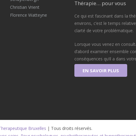
Thérapie… pour vous
Christian Vrient
Florence Watteyne
Ce qui est fascinant dans la th
environs, c’est le temps relati
clarté de votre problématique.
Lorsque vous venez en consulta
d’abord examiner ensemble comm
conséquences qu’il a dans votre
EN SAVOIR PLUS
Therapeutique Bruxelles
 | Tous droits réservés.
t vos soins. Pour psychologues, psychotherapeutes et hypnotherapeut