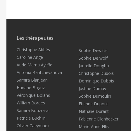
...
Les thérapeutes
Christophe Abbès
Sophie Dewitte
Caroline Angé
Sophie De wolf
Aude Mama Ayliffe
Jaurelle Dougho
Antonia Bahtchevanova
Christophe Dubois
Samira Blanjean
Dominique Dubois
Hanane Boguz
Justine Dumay
Véronique Boland
Sophie Dumoulin
William Bordes
Etienne Dupont
Samira Bouzrara
Nathalie Durant
Patricia Buchlin
Fabienne Ellenbecker
Olivier Caeymaex
Marie-Anne Ellis