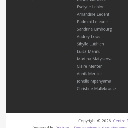
Evelyne Leblon
Amandine Ledent
Padmini Lejeune
Sandrine Limbourg
Audrey Loos
Sibylle Luithlen
Luisa Mannu
Martina Matyskova
Claire Menten
Annik Mercier
Jonelle Mpanyama
Christine Mullebrouck
Copyright © 2026 
 Centre 
Powered by
Privium – Des services qui soutiennen