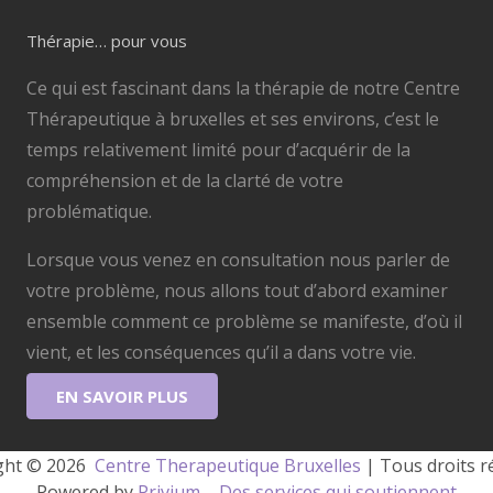
Thérapie… pour vous
Ce qui est fascinant dans la thérapie de notre Centre
Thérapeutique à bruxelles et ses environs, c’est le
temps relativement limité pour d’acquérir de la
compréhension et de la clarté de votre
problématique.
Lorsque vous venez en consultation nous parler de
votre problème, nous allons tout d’abord examiner
ensemble comment ce problème se manifeste, d’où il
vient, et les conséquences qu’il a dans votre vie.
EN SAVOIR PLUS
ght © 2026 
 Centre Therapeutique Bruxelles
 | Tous droits r
Powered by
Privium – Des services qui soutiennent