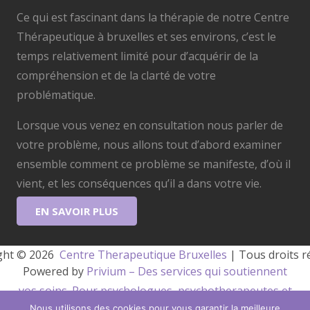
Ce qui est fascinant dans la thérapie de notre Centre
Thérapeutique à bruxelles et ses environs, c’est le
temps relativement limité pour d’acquérir de la
compréhension et de la clarté de votre
problématique.
Lorsque vous venez en consultation nous parler de
votre problème, nous allons tout d’abord examiner
ensemble comment ce problème se manifeste, d’où il
vient, et les conséquences qu’il a dans votre vie.
EN SAVOIR PLUS
ght © 2026 
 Centre Therapeutique Bruxelles
 | Tous droits r
Powered by
Privium – Des services qui soutiennent
vos soins. Pour psychologues, psychotherapeutes et
hypnotherapeutes.
Nous utilisons des cookies pour vous garantir la meilleure