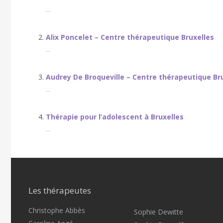
...
Alix Poncelet – Centre thérapeutique Bruxelles
...
Audrey De Broqueville – Centre thérapeutique Br
...
Thérapie pour l’adolescent à Bruxelles
...
Les thérapeutes
Christophe Abbès
Sophie Dewitte