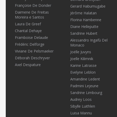
Françoise De Donder
Gerard Habumugabe
Daimene De Freitas
Jérôme Halatan
Moreira e Santos
Florina Hambenne
Laura De Greef
Diane Helleputte
Chantal Dehaye
Sandrine Hubert
Framboise Delaude
Alessandro Ingafù Del
Frédéric Delforge
Monaco
Viviane De Pelsmaeker
Joëlle Juvyns
Déborah Deschryver
Joelle Kilimnik
Axel Despature
Karine Latrasse
Evelyne Leblon
Amandine Ledent
Padmini Lejeune
Sandrine Limbourg
Audrey Loos
Sibylle Luithlen
Luisa Mannu