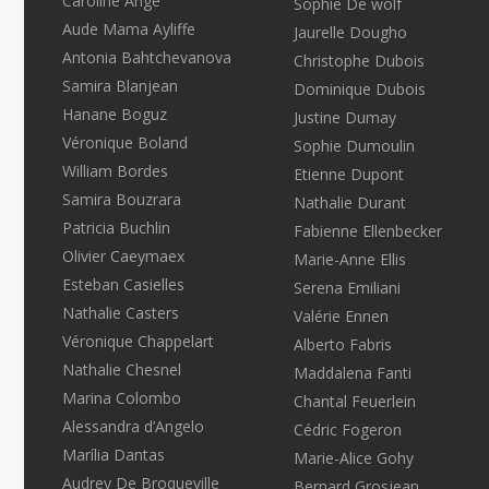
Caroline Angé
Sophie De wolf
Aude Mama Ayliffe
Jaurelle Dougho
Antonia Bahtchevanova
Christophe Dubois
Samira Blanjean
Dominique Dubois
Hanane Boguz
Justine Dumay
Véronique Boland
Sophie Dumoulin
William Bordes
Etienne Dupont
Samira Bouzrara
Nathalie Durant
Patricia Buchlin
Fabienne Ellenbecker
Olivier Caeymaex
Marie-Anne Ellis
Esteban Casielles
Serena Emiliani
Nathalie Casters
Valérie Ennen
Véronique Chappelart
Alberto Fabris
Nathalie Chesnel
Maddalena Fanti
Marina Colombo
Chantal Feuerlein
Alessandra d’Angelo
Cédric Fogeron
Marília Dantas
Marie-Alice Gohy
Audrey De Broqueville
Bernard Grosjean