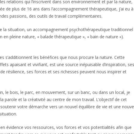
es relations qui l’inscrivent dans son environnement et par la nature,
iée de plus de 16 ans dans l’accompagnement thérapeutique, j’ai eu à
ndes passions, des outils de travail complémentaires.
de la situation, un accompagnement psychothérapeutique traditionnel
en en pleine nature, « balade thérapeutique », « bain de nature »).
s s’additionnent les bénéfices que nous procure la nature. Cette
ffets apaisant et vivifiant, est une source inépuisable d’inspiration, se
de résilience, ses forces et ses richesses peuvent nous inspirer et
in, le bois, le parc, en mouvement, sur un banc, ou dans un local, je
la parole et la créativité au centre de mon travail. L’objectif de cet
utenir votre démarche vers un nouvel équilibre de vie et une nouve
ituation.
Psychothérapeute
n évidence vos ressources, vos forces et vos potentialités afin que