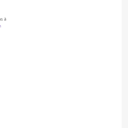
as à
n