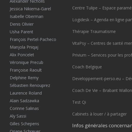
Alexander Nicholls
Centre Tulipe – Espace paraméd
Jessica Nikiema-Garel
Isabelle Oberman
Logidesk – Agenda en ligne pa
Denis Olivier
Thérapie Traumatisme
Usha Parent
François Pertel-Pacheco
VitaPsy – Centres de santé men
Manjola Pniqaj
Alix Poncelet
Privium – Services pour les pro
Véronique Precub
Coach Belgique
Françoise Raoult
Delphine Remy
Developpement-perso.eu – Dé
Sébastien Renouprez
Coach De Vie – Brabant Wallon
Laurence Roland
Alain Sadzawka
Test Qi
Corinne Salinas
Cabinets à louer / à partager
Aly Sassi
Gilles Schepens
Infos générales concernan
Oriane Schreuer