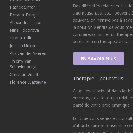
Des difficultés relationnelles, l
Patrick Simar
traumatisantes, etc… peuvent ê
Borana Taraj
souvent, on n’arrive pas à savoi
Alexandre Tissot
la solution viendra de vous-mê
Nina Todorova
contraire; consulter un thérape
Citana Tullii
adresser à un thérapeute mais 
Jessica Urbain
Alix van der Vaeren
EN SAVOIR PLUS
Thierry Van
Schuylenbergh
Christian Vrient
Thérapie… pour vous
Florence Watteyne
Ce qui est fascinant dans la th
environs, c’est le temps relati
clarté de votre problématique.
Lorsque vous venez en consulta
d’abord examiner ensemble comm
conséquences qu’il a dans votre