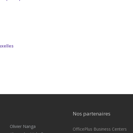
uxelles
Nos partenaires
Olivier Nanga
OfficePlus Business Centers