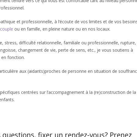
ment tendre vers ce qui vous est confortable tant au niveau personne
professionnel.
athique et professionnelle, à l’écoute de vos limites et de vos besoin
couple
ou en famille, en pleine nature ou en nos locaux.
stress, difficulté relationnelle, familiale ou professionnelle, rupture,
ngoisse, changement de vie, perte de sens, etc., je vous soutiens à
 en fonction.
articulière aux (aidants)proches de personne en situation de souffran
pécifiques centrées sur l’accompagnement à la (re)construction de la
enfants.
 questions, fixer un rendez-vous? Prenez