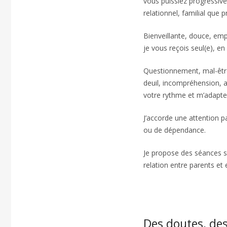
vous puissiez progressive
relationnel, familial que 
Bienveillante, douce, emp
je vous reçois seul(e), en
Questionnement, mal-être, 
deuil, incompréhension, a
votre rythme et m’adapte
J’accorde une attention p
ou de dépendance.
Je propose des séances s
relation entre parents et 
Florence Watteyne
Des doutes, des