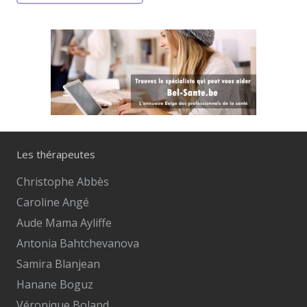
Les thérapeutes
Christophe Abbès
Caroline Angé
Aude Mama Ayliffe
Antonia Bahtchevanova
Samira Blanjean
Hanane Boguz
Véronique Boland