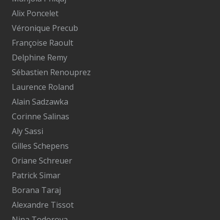
Alix Poncelet
Véronique Precub
Françoise Raoult
Delphine Remy
Sébastien Renouprez
Laurence Roland
Alain Sadzawka
Corinne Salinas
Aly Sassi
Gilles Schepens
Oriane Schreuer
Patrick Simar
Borana Taraj
Alexandre Tissot
Nina Todorova