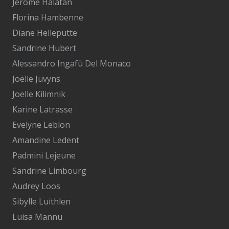
Jérôme Halatan
Florina Hambenne
Diane Helleputte
Sandrine Hubert
Alessandro Ingafù Del Monaco
Joëlle Juvyns
Joelle Kilimnik
Karine Latrasse
Evelyne Leblon
Amandine Ledent
Padmini Lejeune
Sandrine Limbourg
Audrey Loos
Sibylle Luithlen
Luisa Mannu