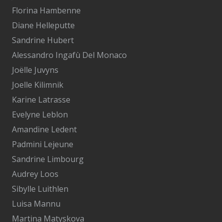
Florina Hambenne
Diane Helleputte
Sandrine Hubert
Alessandro Ingafù Del Monaco
Joëlle Juvyns
Joelle Kilimnik
Karine Latrasse
Evelyne Leblon
Amandine Ledent
Padmini Lejeune
Sandrine Limbourg
Audrey Loos
Sibylle Luithlen
Luisa Mannu
Martina Matyskova