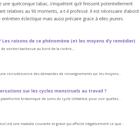
une quelconque tabac, s’inquiètent qu’il finissent potentiellement
tant relatives au 90 moments, a-t-il professé. Il est nécessaire d’abord
 entretien éclectique mais aussi précaire grace à elles jeunes.
? Les raisons de ce phénomène (et les moyens d’y remédier)
 de soirées barbecue au bord de la rivière,...
à une recrudescence des demandes de renseignements sur les moyens...
rsations sur les cycles menstruels au travail ?
lateforme britannique de soins du cycle Unfabled, pour voir quelles...
jeur) est une maladie courante et grave qui affecte négativement ce que...