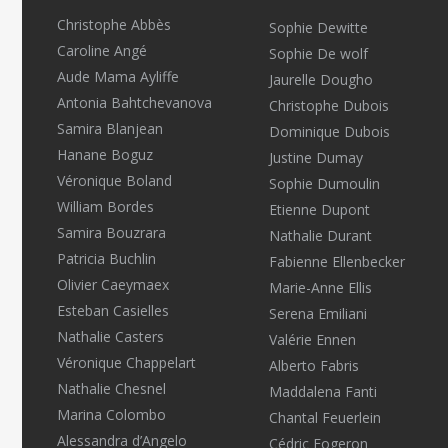
Christophe Abbès
Sophie Dewitte
Caroline Angé
Sophie De wolf
Aude Mama Ayliffe
Jaurelle Dougho
Antonia Bahtchevanova
Christophe Dubois
Samira Blanjean
Dominique Dubois
Hanane Boguz
Justine Dumay
Véronique Boland
Sophie Dumoulin
William Bordes
Etienne Dupont
Samira Bouzrara
Nathalie Durant
Patricia Buchlin
Fabienne Ellenbecker
Olivier Caeymaex
Marie-Anne Ellis
Esteban Casielles
Serena Emiliani
Nathalie Casters
Valérie Ennen
Véronique Chappelart
Alberto Fabris
Nathalie Chesnel
Maddalena Fanti
Marina Colombo
Chantal Feuerlein
Alessandra d’Angelo
Cédric Fogeron