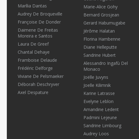
Marília Dantas
Marie-Alice Gohy
Audrey De Broqueville
Bernard Grosjean
Françoise De Donder
Gerard Habumugabe
Daimene De Freitas
Jérôme Halatan
Moreira e Santos
Florina Hambenne
Laura De Greef
Diane Helleputte
Chantal Dehaye
Sandrine Hubert
Framboise Delaude
Alessandro Ingafù Del
Frédéric Delforge
Monaco
Viviane De Pelsmaeker
Joëlle Juvyns
Déborah Deschryver
Joelle Kilimnik
Axel Despature
Karine Latrasse
Evelyne Leblon
Amandine Ledent
Padmini Lejeune
Sandrine Limbourg
Audrey Loos