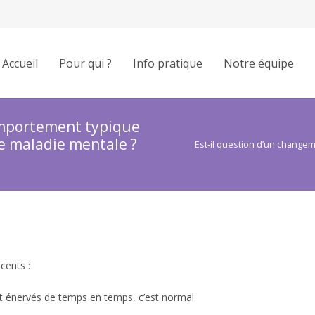
Accueil
Pour qui ?
Info pratique
Notre équipe
omportement typique
e maladie mentale ?
Est-il question d’un change
cents :
et énervés de temps en temps, c’est normal.