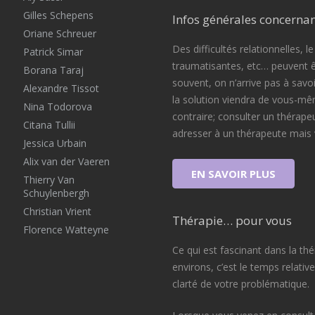
Gilles Schepens
Infos générales concernan
Oriane Schreuer
Des difficultés relationnelles, l
Patrick Simar
traumatisantes, etc… peuvent ê
Borana Taraj
souvent, on n’arrive pas à savoi
Alexandre Tissot
la solution viendra de vous-mê
Nina Todorova
contraire; consulter un thérape
Citana Tullii
adresser à un thérapeute mais 
Jessica Urbain
Alix van der Vaeren
EN SAVOIR PLUS
Thierry Van
Schuylenbergh
Christian Vrient
Thérapie… pour vous
Florence Watteyne
Ce qui est fascinant dans la th
environs, c’est le temps relati
clarté de votre problématique.