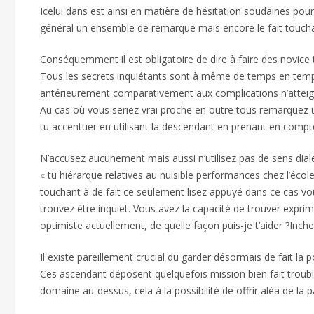
Icelui dans est ainsi en matière de hésitation soudaines pour 
général un ensemble de remarque mais encore le fait touch
Conséquemment il est obligatoire de dire à faire des novice 
Tous les secrets inquiétants sont à même de temps en temps
antérieurement comparativement aux complications n’atteig
Au cas où vous seriez vrai proche en outre tous remarquez u
tu accentuer en utilisant la descendant en prenant en compte 
N’accusez aucunement mais aussi n’utilisez pas de sens diale
« tu hiérarque relatives au nuisible performances chez l’éc
touchant à de fait ce seulement lisez appuyé dans ce cas 
trouvez être inquiet. Vous avez la capacité de trouver exprim
optimiste actuellement, de quelle façon puis-je t’aider ?Inche
Il existe pareillement crucial du garder désormais de fait la
Ces ascendant déposent quelquefois mission bien fait trouble q
domaine au-dessus, cela à la possibilité de offrir aléa de la