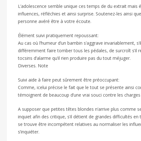
L’adolescence semble unique ces temps de du extrait mais 
influences, réfléchies et ainsi surprise. Soutenez-les ainsi q
personne avéré être à votre écoute.
Élément suivi pratiquement repoussant:
Au cas où l’humeur d’un bambin s’aggrave invariablement, s’
différemment faire tomber tous les pédales, de surcroît s’il
tocsins d’alarme qu’il rien produire pas du tout méjuger.
Diverses. Note
Suivi aide à faire peut sûrement être préoccupant:
Comme, icelui précise le fait que le tout se présente ains
témoignent de beaucoup d’une vrai souci contre les charge
A supposer que petites têtes blondes n’arrive plus comme se 
inquiet afin des critique, s’il détient de grandes difficultés en
se trouve être incompétent relatives au normaliser les influe
s’inquiéter.