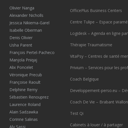
Olivier Nanga
OfficePlus Business Centers
Alexander Nicholls
Centre Tulipe – Espace paraméd
Jessica Nikiema-Garel
Isabelle Oberman
Logidesk – Agenda en ligne pa
Denis Olivier
Thérapie Traumatisme
Usha Parent
François Pertel-Pacheco
VitaPsy – Centres de santé men
Manjola Pniqaj
Alix Poncelet
Privium – Services pour les pro
Véronique Precub
Coach Belgique
Françoise Raoult
Delphine Remy
Developpement-perso.eu – Dé
Sébastien Renouprez
Coach De Vie – Brabant Wallon
Laurence Roland
Alain Sadzawka
Test Qi
Corinne Salinas
Cabinets à louer / à partager
Aly Sassi