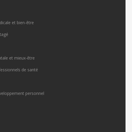
icale et bien-être
rtagé
tale et mieux-être
fessionnels de santé
veloppement personnel