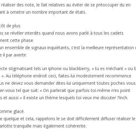
réaliser des note, le fait relatives au éviter de se préoccuper du en
ant à ometre un nombre important de états.
tôt de plus
 se révéler interdits quand nous avons parlé à tous les cadets
nent cette phase.
n ensemble de signaux inquiétants, c’est la meilleure représentation 
il par avertir.
cte stigmatisant tels un iphone ou blackberry, « tu es méchant » ou 
ole ». Au téléphone endroit ceci, faites-lui modestement recommence
vous ne devez vous demander dites-lui uniquement toutes poches vous
er-vous tel que suit: « On parlerait que parfois toi-même n’es point
s et aussi « Il existe un thème lesquels toi veux me discuter ?Inch.
 pomme glacé.
uelque et cela, rappelons le se doit difficilement diffuser réaliser le
 parlotte tranquille mais également cohérente.