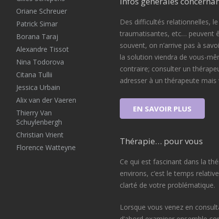
Infos générales concernan
Oriane Schreuer
Des difficultés relationnelles, l
Patrick Simar
traumatisantes, etc… peuvent ê
Borana Taraj
souvent, on n’arrive pas à savoi
Alexandre Tissot
la solution viendra de vous-mê
Nina Todorova
contraire; consulter un thérape
Citana Tullii
adresser à un thérapeute mais 
Jessica Urbain
Alix van der Vaeren
EN SAVOIR PLUS
Thierry Van
Schuylenbergh
Christian Vrient
Thérapie… pour vous
Florence Watteyne
Ce qui est fascinant dans la th
environs, c’est le temps relati
clarté de votre problématique.
Lorsque vous venez en consulta
d’abord examiner ensemble comm