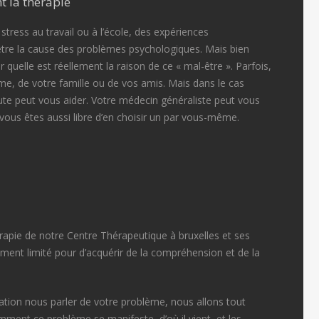
t la thérapie
e stress au travail ou à l’école, des expériences
tre la cause des problèmes psychologiques. Mais bien
r quelle est réellement la raison de ce « mal-être ». Parfois,
me, de votre famille ou de vos amis. Mais dans le cas
ute peut vous aider. Votre médecin généraliste peut vous
vous êtes aussi libre d’en choisir un par vous-même.
érapie de notre Centre Thérapeutique à bruxelles et ses
vement limité pour d’acquérir de la compréhension et de la
tion nous parler de votre problème, nous allons tout
ent ce problème se manifeste, d’où il vient, et les