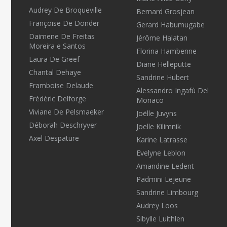
Audrey De Broqueville
Bernard Grosjean
Françoise De Donder
Gerard Habumugabe
Daimene De Freitas
Jérôme Halatan
Moreira e Santos
Florina Hambenne
Laura De Greef
Diane Helleputte
Chantal Dehaye
Sandrine Hubert
Framboise Delaude
Alessandro Ingafù Del
Frédéric Delforge
Monaco
Viviane De Pelsmaeker
Joëlle Juvyns
Déborah Deschryver
Joelle Kilimnik
Axel Despature
Karine Latrasse
Evelyne Leblon
Amandine Ledent
Padmini Lejeune
Sandrine Limbourg
Audrey Loos
Sibylle Luithlen