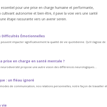
essentiel pour une prise en charge humaine et performante,
 cultivant autonomie et bien-être, il pave la voie vers une santé
une étape rassurante vers un avenir serein.
 Difficultés Émotionnelles
uvent impacter significativement la qualité de vie quotidienne. Qu’il s’agisse de
la prise en charge en santé mentale ?
a neurodiversité propose une autre vision des différences neurologiques....
e : un fléau ignoré
odes de communication, nos relations personnelles, notre façon de travailler e
a vie