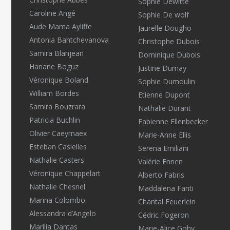
Sophie Dewitte
Caroline Angé
Sophie De wolf
Aude Mama Ayliffe
Jaurelle Dougho
Antonia Bahtchevanova
Christophe Dubois
Samira Blanjean
Dominique Dubois
Hanane Boguz
Justine Dumay
Véronique Boland
Sophie Dumoulin
William Bordes
Etienne Dupont
Samira Bouzrara
Nathalie Durant
Patricia Buchlin
Fabienne Ellenbecker
Olivier Caeymaex
Marie-Anne Ellis
Esteban Casielles
Serena Emiliani
Nathalie Casters
Valérie Ennen
Véronique Chappelart
Alberto Fabris
Nathalie Chesnel
Maddalena Fanti
Marina Colombo
Chantal Feuerlein
Alessandra d’Angelo
Cédric Fogeron
Marília Dantas
Marie-Alice Gohy