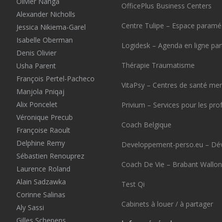
Olivier Nanga
OfficePlus Business Centers
Alexander Nicholls
Centre Tulipe – Espace paraméd
Jessica Nikiema-Garel
Isabelle Oberman
Logidesk – Agenda en ligne pa
Denis Olivier
Thérapie Traumatisme
Usha Parent
François Pertel-Pacheco
VitaPsy – Centres de santé men
Manjola Pniqaj
Alix Poncelet
Privium – Services pour les pro
Véronique Precub
Coach Belgique
Françoise Raoult
Delphine Remy
Developpement-perso.eu – Dé
Sébastien Renouprez
Coach De Vie – Brabant Wallon
Laurence Roland
Alain Sadzawka
Test Qi
Corinne Salinas
Cabinets à louer / à partager
Aly Sassi
Gilles Schepens