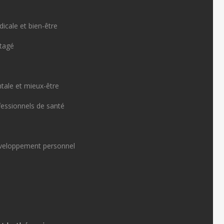
icale et bien-être
rtagé
tale et mieux-être
fessionnels de santé
veloppement personnel