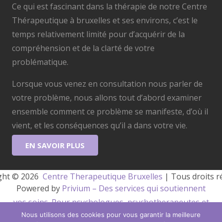
Ce qui est fascinant dans la thérapie de notre Centre
Thérapeutique à bruxelles et ses environs, c’est le
temps relativement limité pour d’acquérir de la
compréhension et de la clarté de votre
problématique.
Lorsque vous venez en consultation nous parler de
votre problème, nous allons tout d’abord examiner
ensemble comment ce problème se manifeste, d’où il
vient, et les conséquences qu’il a dans votre vie.
EN SAVOIR PLUS
ght © 2026 
 Centre Therapeutique Bruxelles
 | Tous droits r
Powered by
Privium – Des services qui soutiennent
vos soins. Pour psychologues, psychotherapeutes et
Nous utilisons des cookies pour vous garantir la meilleure
hypnotherapeutes.