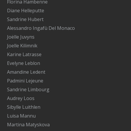
Florina Hambenne
Diane Helleputte
Sandrine Hubert
Alessandro Ingafù Del Monaco
Joëlle Juvyns
Joelle Kilimnik
Karine Latrasse
Evelyne Leblon
Amandine Ledent
Padmini Lejeune
Sandrine Limbourg
Audrey Loos
Sibylle Luithlen
Luisa Mannu
Martina Matyskova