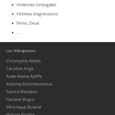
Violences conjugales
Victimes d’agressions
Perte, Deuil
….
Les thérapeutes
Christophe Abbès
Caroline Angé
Aude Mama Ayliffe
Antonia Bahtchevanova
Samira Blanjean
Hanane Boguz
Véronique Boland
William Bordes