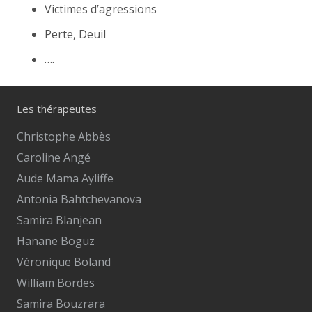
Victimes d’agressions
Perte, Deuil
….
Les thérapeutes
Christophe Abbès
Caroline Angé
Aude Mama Ayliffe
Antonia Bahtchevanova
Samira Blanjean
Hanane Boguz
Véronique Boland
William Bordes
Samira Bouzrara