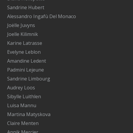
Sandrine Hubert
Alessandro Ingafù Del Monaco
Joëlle Juvyns
Joelle Kilimnik
Karine Latrasse
Evelyne Leblon
Amandine Ledent
Padmini Lejeune
Sandrine Limbourg
Audrey Loos
Sibylle Luithlen
Luisa Mannu
Martina Matyskova
Claire Menten
Annik Mercier